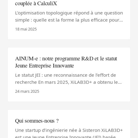
couplée à CalculiX
L’optimisation topologique répond à une question
simple : quelle est la forme la plus efficace pour
reprendre un effort donné avec le moins de
18 mai 2025
matière possible ? La réponse — jamais intuitive
— produit des structures en treillis, des arches,
des nervures, qui rappellent les os ou les
branches d’un arbre. Ce sont les formes que la
AINUM-e : notre programme R&D et le statut
nature a optimisées depuis des millions d’années
Jeune Entreprise Innovante
; nous cherchons à les retrouver par le calcul. ...
Le statut JEI : une reconnaissance de l’effort de
recherche En mars 2025, XiLAB3D+ a obtenu le
statut de Jeune Entreprise Innovante (JEI) auprès
24 mars 2025
de l’administration fiscale française. Ce statut —
encadré par le Code général des impôts —
reconnaît que plus d’un tiers de nos charges sont
consacrées à des activités de recherche et
Qui sommes-nous ?
développement. Pour nous, c’est la validation
Une startup d’ingénierie née à Sisteron XiLAB3D+
formelle d’un choix de fond : construire une
est une Jeune Entreprise Innovante (JEI) basée à